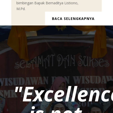
bimbingan Bapak Bernaditya Listiono,
M.Pd.
BACA SELENGKAPNYA
"Excellenc