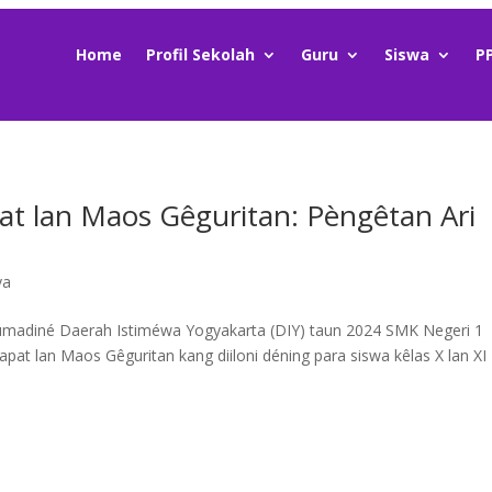
Home
Profil Sekolah
Guru
Siswa
P
t lan Maos Gêguritan: Pèngêtan Ari
ya
umadiné Daerah Istiméwa Yogyakarta (DIY) taun 2024 SMK Negeri 1
t lan Maos Gêguritan kang diiloni déning para siswa kêlas X lan XI