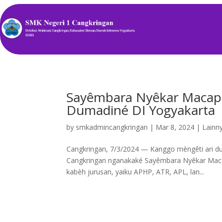
Sayêmbara Nyêkar Macapa
Dumadiné DI Yogyakarta
by
smkadmincangkringan
|
Mar 8, 2024
|
Lainn
Cangkringan, 7/3/2024 — Kanggo mèngêti ari d
Cangkringan nganakaké Sayêmbara Nyêkar Macapa
kabèh jurusan, yaiku APHP, ATR, APL, lan...