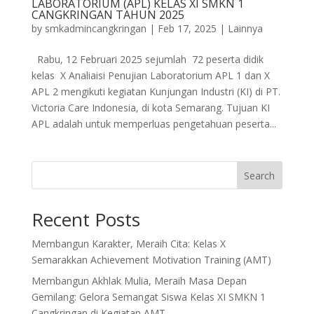
LABORATORIUM (APL) KELAS XI SMKN 1
CANGKRINGAN TAHUN 2025
by
smkadmincangkringan
|
Feb 17, 2025
|
Lainnya
Rabu, 12 Februari 2025 sejumlah 72 peserta didik
kelas X Analiaisi Penujian Laboratorium APL 1 dan X
APL 2 mengikuti kegiatan Kunjungan Industri (KI) di PT.
Victoria Care Indonesia, di kota Semarang. Tujuan KI
APL adalah untuk memperluas pengetahuan peserta...
Search
Recent Posts
Membangun Karakter, Meraih Cita: Kelas X
Semarakkan Achievement Motivation Training (AMT)
Membangun Akhlak Mulia, Meraih Masa Depan
Gemilang: Gelora Semangat Siswa Kelas XI SMKN 1
Cangkringan di Kegiatan AMT