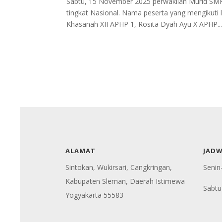
Sabtu, 15 November 2025 perwakilan Murid SMK
tingkat Nasional. Nama peserta yang mengikuti 
Khasanah XII APHP 1, Rosita Dyah Ayu X APHP..
ALAMAT
JAD
Sintokan, Wukirsari, Cangkringan,
Senin
Kabupaten Sleman, Daerah Istimewa
Sabtu
Yogyakarta 55583