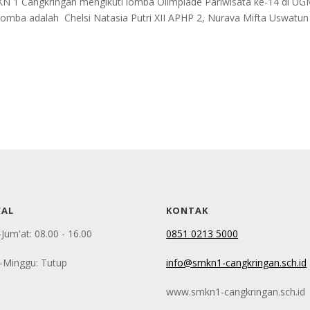
N 1 Cangkringan mengikuti lomba Olimpiade Pariwisata ke-14 di U
lomba adalah Chelsi Natasia Putri XII APHP 2, Nurava Mifta Uswatun
.
WAL
KONTAK
-Jum'at: 08.00 - 16.00
0851 0213 5000
-Minggu: Tutup
info@smkn1-cangkringan.sch.id
www.smkn1-cangkringan.sch.id