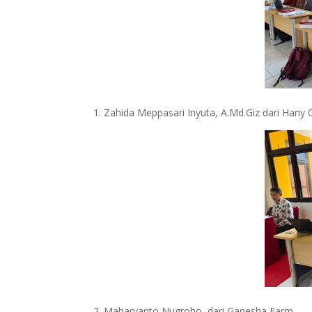
1. Zahida Meppasari Inyuta, A.Md.Giz dari Hany
2. Maharyanto Nugroho, dari Ganesha Farm