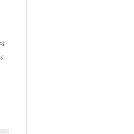
egi
gi